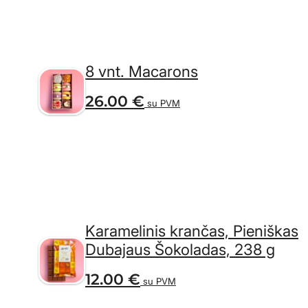
8 vnt. Macarons
26.00
€
su PVM
Karamelinis krančas, Pieniškas
Dubajaus Šokoladas, 238 g
12.00
€
su PVM