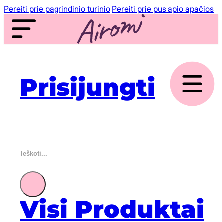
Pereiti prie pagrindinio turinio
Pereiti prie puslapio apačios
Prisijungti
Ieškoti
Visi Produktai