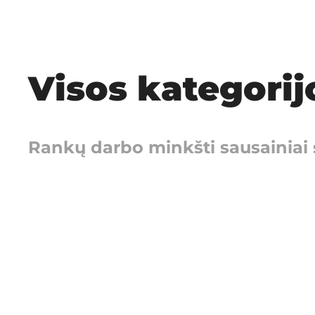
Visos kategorij
Rankų darbo minkšti sausainiai su