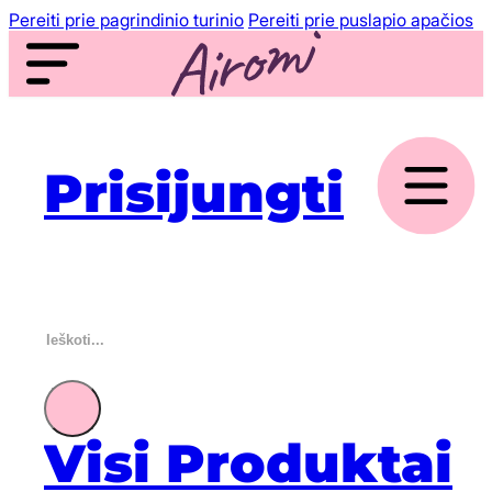
Pereiti prie pagrindinio turinio
Pereiti prie puslapio apačios
Prisijungti
Ieškoti
Visi Produktai