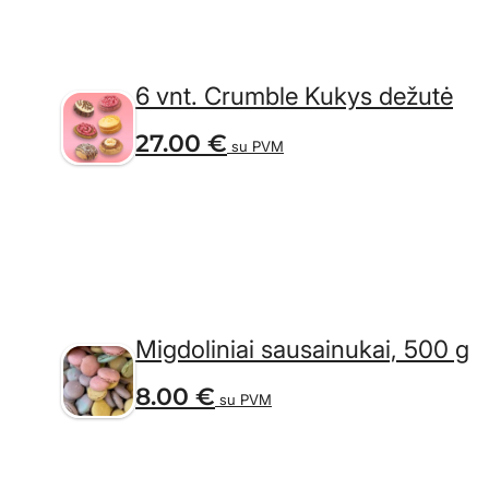
6 vnt. Crumble Kukys dežutė
27.00
€
su PVM
Migdoliniai sausainukai, 500 g
8.00
€
su PVM