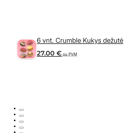
6 vnt. Crumble Kukys dežutė
27.00
€
su PVM