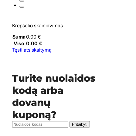
Krepšelio skaičiavimas
Suma
0.00
€
Viso
0.00
€
Tęsti atsiskaitymą
Turite nuolaidos
kodą arba
dovanų
kuponą?
Pritaikyti