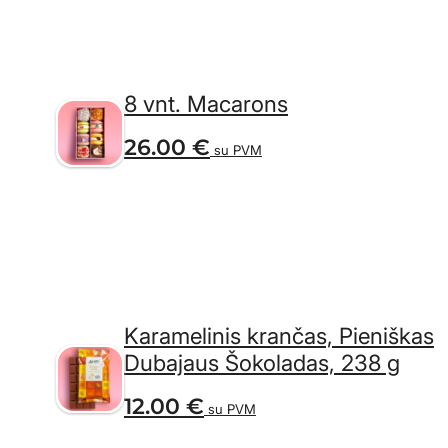
8 vnt. Macarons
26.00
€
su PVM
Karamelinis krančas, Pieniškas
Dubajaus Šokoladas, 238 g
12.00
€
su PVM