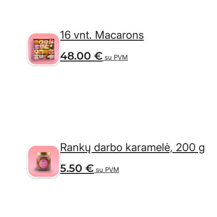
16 vnt. Macarons
48.00
€
su PVM
Rankų darbo karamelė, 200 g
5.50
€
su PVM