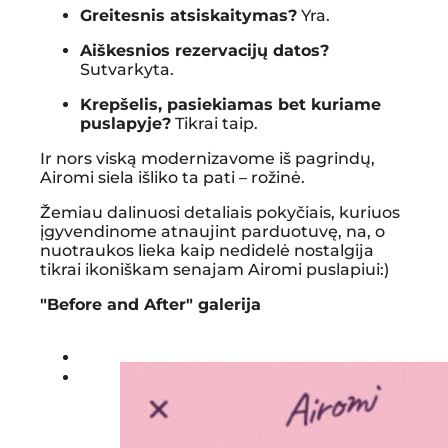
Greitesnis atsiskaitymas?
Yra.
Aiškesnios rezervacijų datos?
Sutvarkyta.
Krepšelis, pasiekiamas bet kuriame
puslapyje?
Tikrai taip.
Ir nors viską modernizavome iš pagrindų,
Airomi siela išliko ta pati – rožinė.
Žemiau dalinuosi detaliais pokyčiais, kuriuos
įgyvendinome atnaujint parduotuvę, na, o
nuotraukos lieka kaip nedidelė nostalgija
tikrai ikoniškam senajam Airomi puslapiui:)
"Before and After" galerija