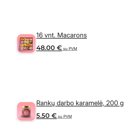
16 vnt. Macarons
48.00
€
su PVM
Rankų darbo karamelė, 200 g
5.50
€
su PVM