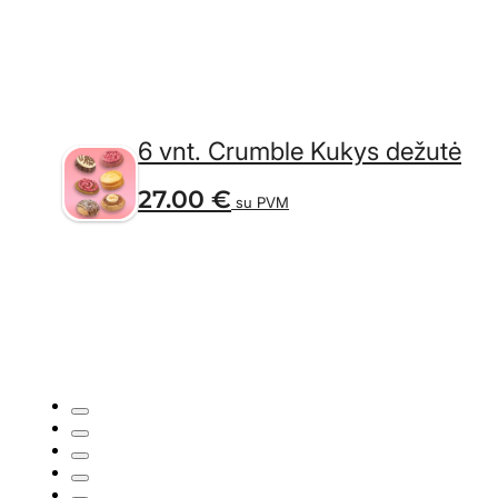
6 vnt. Crumble Kukys dežutė
27.00
€
su PVM