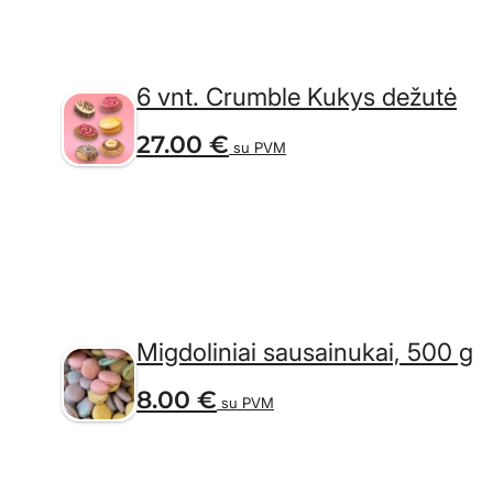
6 vnt. Crumble Kukys dežutė
27.00
€
su PVM
Migdoliniai sausainukai, 500 g
8.00
€
su PVM