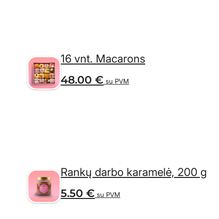
16 vnt. Macarons
48.00
€
su PVM
Rankų darbo karamelė, 200 g
5.50
€
su PVM