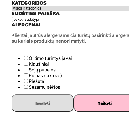
KATEGORIJOS
SUDĖTIES PAIEŠKA
ALERGENAI
Klientai jautrūs alergenams čia turėtų pasirinkti alergen
su kuriais produktų nenori matyti.
Glitimo turintys javai
Kiaušiniai
Sojų pupelės
Pienas (laktozė)
Riešutai
Sezamų sėklos
Išvalyti
Taikyti