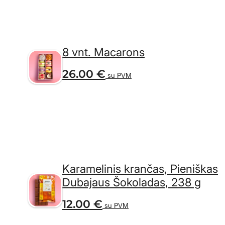
8 vnt. Macarons
26.00
€
su PVM
Karamelinis krančas, Pieniškas
Dubajaus Šokoladas, 238 g
12.00
€
su PVM