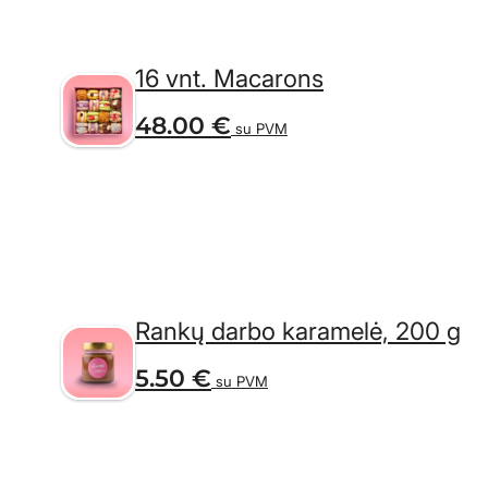
16 vnt. Macarons
48.00
€
su PVM
Rankų darbo karamelė, 200 g
5.50
€
su PVM