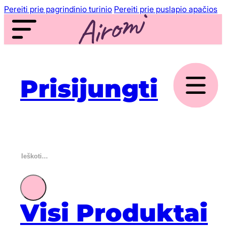
Pereiti prie pagrindinio turinio
Pereiti prie puslapio apačios
Prisijungti
Ieškoti
Visi Produktai