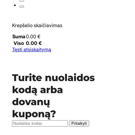
Krepšelio skaičiavimas
Suma
0.00
€
Viso
0.00
€
Tęsti atsiskaitymą
Turite nuolaidos
kodą arba
dovanų
kuponą?
Pritaikyti