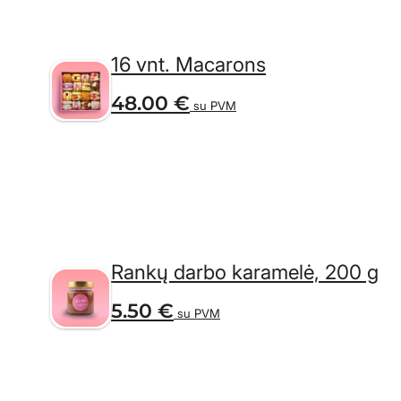
16 vnt. Macarons
48.00
€
su PVM
Rankų darbo karamelė, 200 g
5.50
€
su PVM