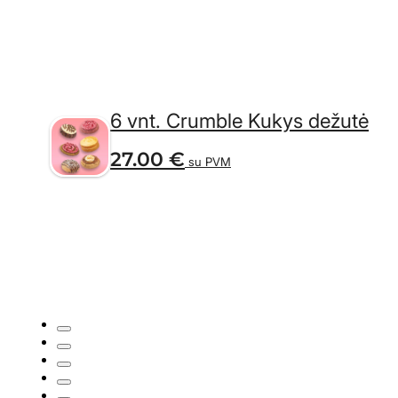
6 vnt. Crumble Kukys dežutė
27.00
€
su PVM