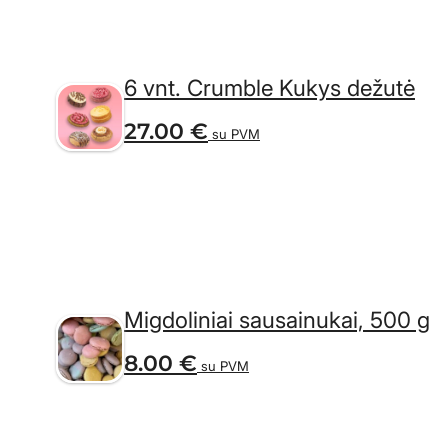
6 vnt. Crumble Kukys dežutė
27.00
€
su PVM
Migdoliniai sausainukai, 500 g
8.00
€
su PVM