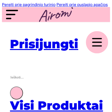
Pereiti prie pagrindinio turinio
Pereiti prie puslapio apačios
Prisijungti
Ieškoti
Visi Produktai