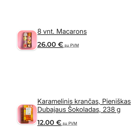
8 vnt. Macarons
26.00
€
su PVM
Karamelinis krančas, Pieniškas
Dubajaus Šokoladas, 238 g
12.00
€
su PVM