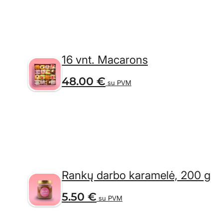
16 vnt. Macarons
48.00
€
su PVM
Rankų darbo karamelė, 200 g
5.50
€
su PVM