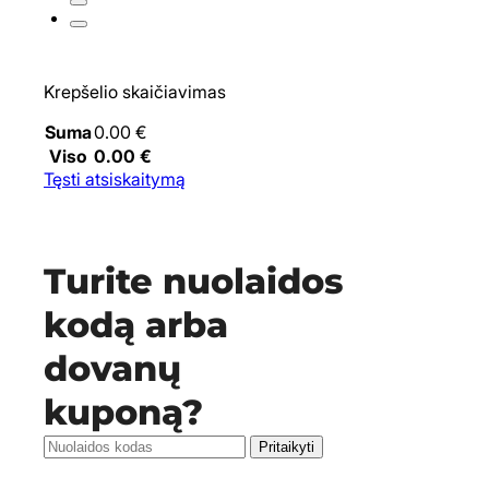
Krepšelio skaičiavimas
Suma
0.00
€
Viso
0.00
€
Tęsti atsiskaitymą
Turite nuolaidos
kodą arba
dovanų
kuponą?
Pritaikyti